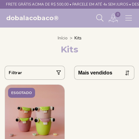
FRETE GRÁTIS ACIMA DE R$ 500,00 • PARCELE EM ATÉ 4x SEM JUROS • DES
0
dobalacobaco®
Início
>
Kits
Kits
Filtrar
ESGOTADO