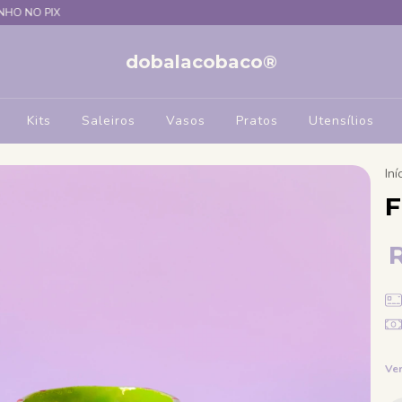
IX
dobalacobaco®
Kits
Saleiros
Vasos
Pratos
Utensílios
Iní
F
Ver