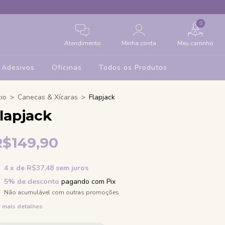
0
Atendimento
Minha conta
Meu carrinho
Adesivos
Oficinas
Todos os Produtos
cio
>
Canecas & Xícaras
>
Flapjack
lapjack
R$149,90
4
x de
R$37,48
sem juros
5% de desconto
pagando com Pix
Não acumulável com outras promoções
 mais detalhes