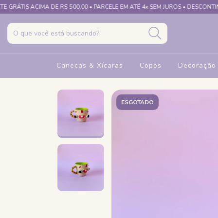
S ACIMA DE R$ 500,00 • PARCELE EM ATÉ 4x SEM JUROS • DESCONTINHO NO P
Canecas & Xícaras
Copos
Decoração
ESGOTADO