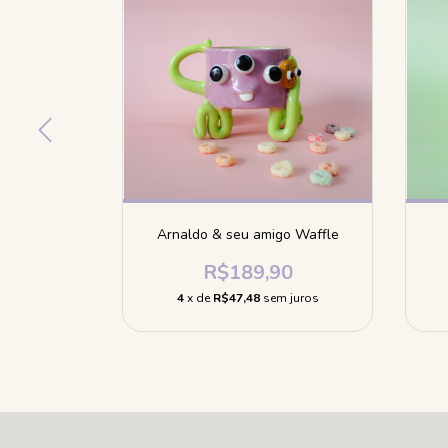
Arnaldo & seu amigo Waffle
0
R$189,90
 juros
4
x de
R$47,48
sem juros