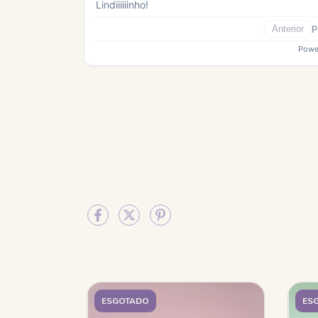
ESGOTADO
ES