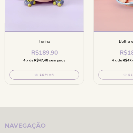
Tonha
Bolha e
R$189,90
R$18
4
x de
R$47,48
sem juros
4
x de
R$47,
ESPIAR
E
NAVEGAÇÃO